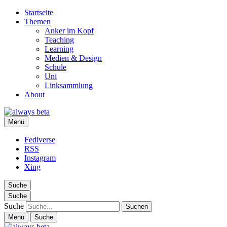
Startseite
Themen
Anker im Kopf
Teaching
Learning
Medien & Design
Schule
Uni
Linksammlung
About
always beta
Menü
Ralf Appelt
Fediverse
RSS
Instagram
Xing
Suche
Suche
Suche
Menü
Suche