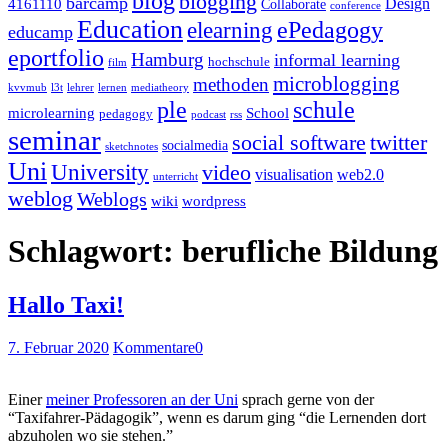
blog
blogging
barcamp
Design
4161110
Collaborate
conference
Education
ePedagogy
elearning
educamp
eportfolio
Hamburg
informal learning
hochschule
film
microblogging
methoden
kvvmub
l3t
lehrer
lernen
mediatheory
ple
schule
microlearning
School
pedagogy
podcast
rss
seminar
twitter
social software
socialmedia
sketchnotes
Uni
University
video
visualisation
web2.0
unterricht
weblog
Weblogs
wiki
wordpress
Schlagwort:
berufliche Bildung
Hallo Taxi!
7. Februar 2020
Kommentare
0
Einer
meiner Professoren an der Uni
sprach gerne von der
“Taxifahrer-Pädagogik”, wenn es darum ging “die Lernenden dort
abzuholen wo sie stehen.”