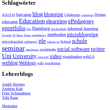
Schlagwörter
blog
blogging
barcamp
Design
4161110
Collaborate
conference
Education
ePedagogy
elearning
educamp
eportfolio
Hamburg
informal learning
hochschule
film
microblogging
methoden
kvvmub
l3t
lehrer
lernen
mediatheory
ple
schule
microlearning
School
pedagogy
podcast
rss
seminar
twitter
social software
socialmedia
sketchnotes
Uni
University
video
visualisation
web2.0
unterricht
weblog
Weblogs
wiki
wordpress
Lehrerblogs
André Hermes
Andreas Kalt
Felix Schaumburg
Tobi Raue
Mastodon