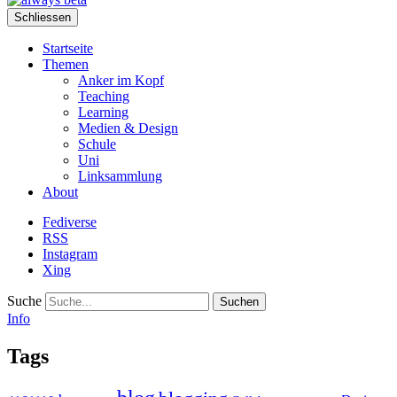
Schliessen
Startseite
Themen
Anker im Kopf
Teaching
Learning
Medien & Design
Schule
Uni
Linksammlung
About
Fediverse
RSS
Instagram
Xing
Suche
Info
Tags