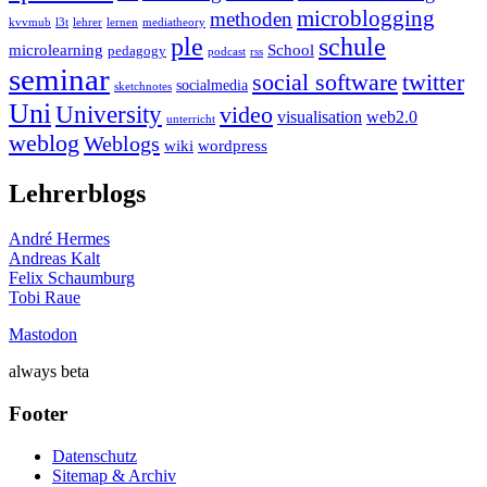
microblogging
methoden
kvvmub
l3t
lehrer
lernen
mediatheory
ple
schule
microlearning
School
pedagogy
podcast
rss
seminar
twitter
social software
socialmedia
sketchnotes
Uni
University
video
visualisation
web2.0
unterricht
weblog
Weblogs
wiki
wordpress
Lehrerblogs
André Hermes
Andreas Kalt
Felix Schaumburg
Tobi Raue
Mastodon
always beta
Footer
Datenschutz
Sitemap & Archiv