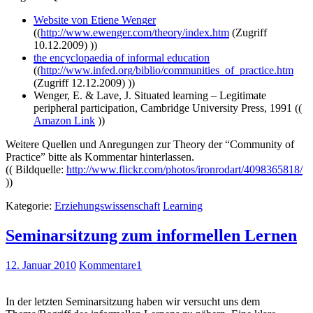
Website von Etiene Wenger
((
http://www.ewenger.com/theory/index.htm
(Zugriff
10.12.2009) ))
the encyclopaedia of informal education
((
http://www.infed.org/biblio/communities_of_practice.htm
(Zugriff 12.12.2009) ))
Wenger, E. & Lave, J. Situated learning – Legitimate
peripheral participation, Cambridge University Press, 1991 ((
Amazon Link
))
Weitere Quellen und Anregungen zur Theory der “Community of
Practice” bitte als Kommentar hinterlassen.
(( Bildquelle:
http://www.flickr.com/photos/ironrodart/4098365818/
))
Kategorie:
Erziehungswissenschaft
Learning
Seminarsitzung zum informellen Lernen
12. Januar 2010
Kommentare
1
In der letzten Seminarsitzung haben wir versucht uns dem