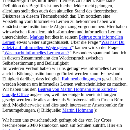
Thema/Begriff des informellen Lernens zu nähern. Eine klare
Definition des Begriffes ist uns hierbei leider nicht gelungen,
allerdings stellt dies auch den aktuellen Stand des theoretischen
Diskurses in diesem Themenbereich dar. Um trotzdem eine
Vorstellung vom Informellen Lernen zu bekommen haben wir
zunächst eine Institutionelle Abgrenzung vorgenommen. Hier haben
wir zwischen formalem, nicht-formalem und informellem Lernen
unterschieden.
Markus
hat dies in seinem
Beitrag zum informellen
Lernen
etwas weiter aufgeschlüsselt. Über die Frage “
Was hast Du
zuletzt auf informellem Wege gelernt?
” kamen wir zu der Frage
“
Was macht informelles Lernen aus?
” Besonders spannend fand ich
in diesem Zusammenhang den Wiederspruch zwischen
Selbstbestimmung und Beiläufigkeit.
Im weiteren Verlauf haben wir uns gefragt wie informelles Lernen
auch in Bildungsinstitutionen gefördert werden kann. Es bestand
Einigkeit darüber, dass lediglich
Rahmenbedingungen
geschaffen
werden können um informelles Lernen wahrscheinlicher zu machen.
Wir haben uns den
Beitrag von Martin Hofmann zum Züricher
Google Office
angesehen, weil hier einige Inneneinrichtungen
gezeigt werden die alles andere als Selbstverständlich für ein Büro
sind. Möglicherweise sind dies auch interessante Ansatzpunkte für
Lernumgebungen. (( Bildquelle:
Martin Hofmann
))
Wir hatten uns zwischendurch gefragt ob das von Jay Cross
beschriebene 20/80 Paradoxon auch auf Schulen zutrifft. Hier ein