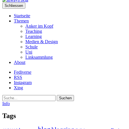
Schliessen
Startseite
Themen
Anker im Kopf
Teaching
Learning
Medien & Design
Schule
Uni
Linksammlung
About
Fediverse
RSS
Instagram
Xing
Suche
Info
Tags