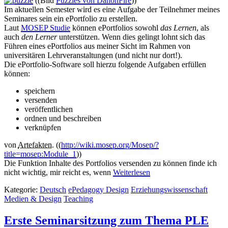
((Bild
Puzzles von DanonFire
))
Im aktuellen Semester wird es eine Aufgabe der Teilnehmer meines
Seminares sein ein ePortfolio zu erstellen.
Laut
MOSEP Studie
können ePortfolios sowohl
das Lernen
, als
auch
den Lerner
unterstützen. Wenn dies gelingt lohnt sich das
Führen eines ePortfolios aus meiner Sicht im Rahmen von
universitären Lehrveranstaltungen (und nicht nur dort!).
Die ePortfolio-Software soll hierzu folgende Aufgaben erfüllen
können:
speichern
versenden
veröffentlichen
ordnen und beschreiben
verknüpfen
von
Artefakten
. ((
http://wiki.mosep.org/Mosep/?
title=mosep:Module_1
))
Die Funktion Inhalte des Portfolios versenden zu können finde ich
nicht wichtig, mir reicht es, wenn
Weiterlesen
Kategorie:
Deutsch
ePedagogy Design
Erziehungswissenschaft
Medien & Design
Teaching
Erste Seminarsitzung zum Thema PLE