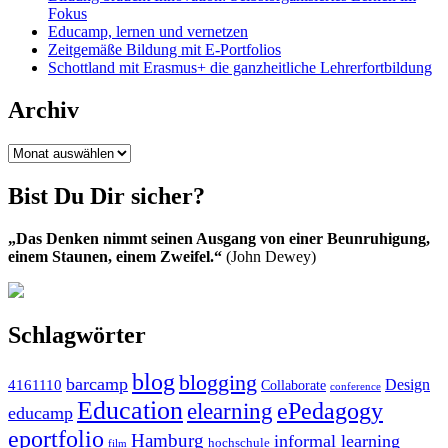
Fokus
Educamp, lernen und vernetzen
Zeitgemäße Bildung mit E-Portfolios
Schottland mit Erasmus+ die ganzheitliche Lehrerfortbildung
Archiv
Archiv
Bist Du Dir sicher?
„Das Denken nimmt seinen Ausgang von einer Beunruhigung,
einem Staunen, einem Zweifel.“
(John Dewey)
Schlagwörter
blog
blogging
barcamp
Design
4161110
Collaborate
conference
Education
ePedagogy
elearning
educamp
eportfolio
Hamburg
informal learning
hochschule
film