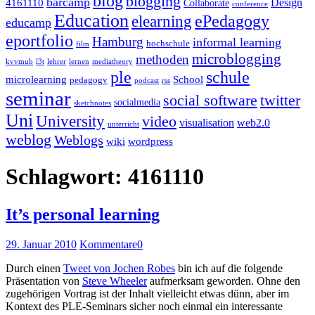
blog
blogging
barcamp
Design
4161110
Collaborate
conference
Education
ePedagogy
elearning
educamp
eportfolio
Hamburg
informal learning
hochschule
film
microblogging
methoden
kvvmub
l3t
lehrer
lernen
mediatheory
ple
schule
microlearning
School
pedagogy
podcast
rss
seminar
twitter
social software
socialmedia
sketchnotes
Uni
University
video
visualisation
web2.0
unterricht
weblog
Weblogs
wiki
wordpress
Schlagwort:
4161110
It’s personal learning
29. Januar 2010
Kommentare
0
Durch einen
Tweet von Jochen Robes
bin ich auf die folgende
Präsentation von
Steve Wheeler
aufmerksam geworden. Ohne den
zugehörigen Vortrag ist der Inhalt vielleicht etwas dünn, aber im
Kontext des PLE-Seminars sicher noch einmal ein interessante