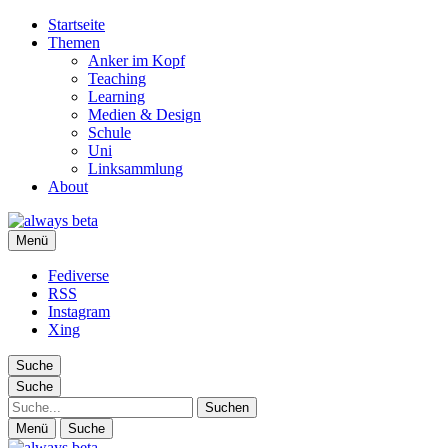
Startseite
Themen
Anker im Kopf
Teaching
Learning
Medien & Design
Schule
Uni
Linksammlung
About
always beta
Menü
Ralf Appelt
Fediverse
RSS
Instagram
Xing
Suche
Suche
Suche
Menü
Suche