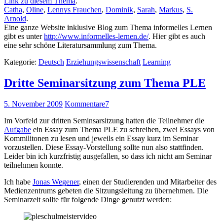
Link zu diesem Thema
.
Catha
,
Oline
,
Lennys Frauchen
,
Dominik
,
Sarah
,
Markus
,
S.
Arnold
.
Eine ganze Website inklusive Blog zum Thema informelles Lernen
gibt es unter
http://www.informelles-lernen.de/
. Hier gibt es auch
eine sehr schöne Literatursammlung zum Thema.
Kategorie:
Deutsch
Erziehungswissenschaft
Learning
Dritte Seminarsitzung zum Thema PLE
5. November 2009
Kommentare
7
Im Vorfeld zur dritten Seminsarsitzung hatten die Teilnehmer die
Aufgabe
ein Essay zum Thema PLE zu schreiben, zwei Essays von
Kommilitonen zu lesen und jeweils ein Essay kurz im Seminar
vorzustellen. Diese Essay-Vorstellung sollte nun also stattfinden.
Leider bin ich kurzfristig ausgefallen, so dass ich nicht am Seminar
teilnehmen konnte.
Ich habe
Jonas Wegener
, einen der Studierenden und Mitarbeiter des
Medienzentrums gebeten die Sitzungsleitung zu übernehmen. Die
Seminarzeit sollte für folgende Dinge genutzt werden: