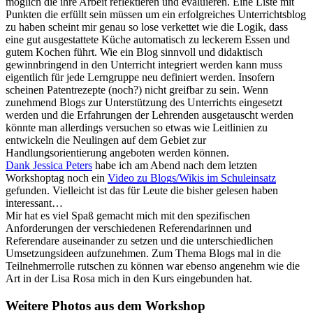
möglich die ihre Arbeit reflektieren und evaluieren. Eine Liste mit
Punkten die erfüllt sein müssen um ein erfolgreiches Unterrichtsblog
zu haben scheint mir genau so lose verkettet wie die Logik, dass
eine gut ausgestattete Küche automatisch zu leckerem Essen und
gutem Kochen führt. Wie ein Blog sinnvoll und didaktisch
gewinnbringend in den Unterricht integriert werden kann muss
eigentlich für jede Lerngruppe neu definiert werden. Insofern
scheinen Patentrezepte (noch?) nicht greifbar zu sein. Wenn
zunehmend Blogs zur Unterstützung des Unterrichts eingesetzt
werden und die Erfahrungen der Lehrenden ausgetauscht werden
könnte man allerdings versuchen so etwas wie Leitlinien zu
entwickeln die Neulingen auf dem Gebiet zur
Handlungsorientierung angeboten werden können.
Dank Jessica Peters
habe ich am Abend nach dem letzten
Workshoptag noch ein
Video zu Blogs/Wikis im Schuleinsatz
gefunden. Vielleicht ist das für Leute die bisher gelesen haben
interessant…
Mir hat es viel Spaß gemacht mich mit den spezifischen
Anforderungen der verschiedenen Referendarinnen und
Referendare auseinander zu setzen und die unterschiedlichen
Umsetzungsideen aufzunehmen. Zum Thema Blogs mal in die
Teilnehmerrolle rutschen zu können war ebenso angenehm wie die
Art in der Lisa Rosa mich in den Kurs eingebunden hat.
Weitere Photos aus dem Workshop