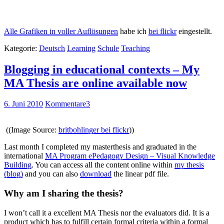
Alle Grafiken in voller Auflösungen
habe ich
bei flickr
eingestellt.
Kategorie:
Deutsch
Learning
Schule
Teaching
Blogging in educational contexts – My
MA Thesis are online available now
6. Juni 2010
Kommentare
3
((Image Source:
britbohlinger bei flickr
))
Last month I completed my masterthesis and graduated in the
international
MA Program ePedagogy Design – Visual Knowledge
Building
. You can access all the content online within
my thesis
(blog)
and you can also
download
the linear pdf file.
Why am I sharing the thesis?
I won’t call it a excellent MA Thesis nor the evaluators did. It is a
product which has to fulfill certain formal criteria within a formal