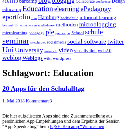
blog
blogging
barcamp
Design
4161110
Collaborate
conference
Education
ePedagogy
elearning
educamp
eportfolio
Hamburg
informal learning
hochschule
film
microblogging
methoden
kvvmub
l3t
lehrer
lernen
mediatheory
ple
schule
microlearning
School
pedagogy
podcast
rss
seminar
twitter
social software
socialmedia
sketchnotes
Uni
University
video
visualisation
web2.0
unterricht
weblog
Weblogs
wiki
wordpress
Schlagwort:
Education
20 Apps für den Schulalltag
1. Mai 2018
Kommentare
3
Die hier aufgelisteten Apps sind eine Zusammenstellung aus
persönlichen App-Empfehlungen und dem Ergebnis der Session
“App-Speeddating” beim
IQSH-Barcamp “Wir machen