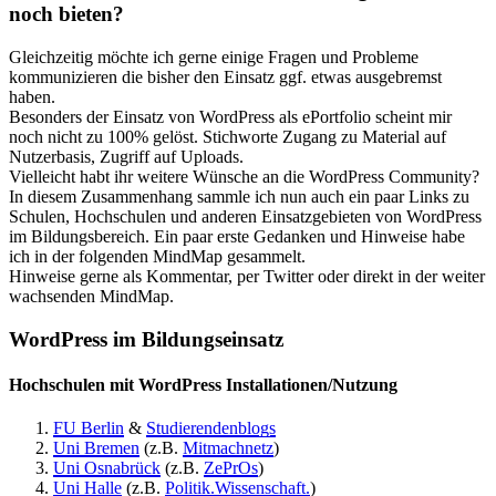
noch bieten?
Gleichzeitig möchte ich gerne einige Fragen und Probleme
kommunizieren die bisher den Einsatz ggf. etwas ausgebremst
haben.
Besonders der Einsatz von WordPress als ePortfolio scheint mir
noch nicht zu 100% gelöst. Stichworte Zugang zu Material auf
Nutzerbasis, Zugriff auf Uploads.
Vielleicht habt ihr weitere Wünsche an die WordPress Community?
In diesem Zusammenhang sammle ich nun auch ein paar Links zu
Schulen, Hochschulen und anderen Einsatzgebieten von WordPress
im Bildungsbereich. Ein paar erste Gedanken und Hinweise habe
ich in der folgenden MindMap gesammelt.
Hinweise gerne als Kommentar, per Twitter oder direkt in der weiter
wachsenden MindMap.
WordPress im Bildungseinsatz
Hochschulen mit WordPress Installationen/Nutzung
FU Berlin
&
Studierendenblogs
Uni Bremen
(z.B.
Mitmachnetz
)
Uni Osnabrück
(z.B.
ZePrOs
)
Uni Halle
(z.B.
Politik.Wissenschaft.
)