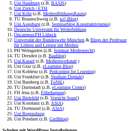
Uni Hamburg
(z.B.
BASIS
)
Uni Zürich / ETH
Uni Köln
(z.B.
MedienBildungsRaum
)
TU Braunschweig (z.B.
wi²-Blog
)
Uni Augsburg
(z.B.
Seminarblog Konstruktivismus
)
Deutsche Universität für Weiterbildung
Oncampus/FH Lübeck
Universität der Bundeswehr München
&
Blogs der Professur
für Lehren und Lernen mit Medien
PH Weingarten (z.B.
Seminar Medienrecht
)
TU Dresden (z.B.
Baublog
)
Uni Kassel
(z.B.
Medienwerkstatt
)
Uni Graz (z.B.
eLearning Blog
)
Uni Koblenz (z.B.
Podcasting for Learning
)
Uni Frankfurt (z.B.
Studium Digitale
)
Uni Bamberg (z.B.
FoNK
)
TU Darmstadt (z.B.
eLearning Center
)
FH Jena (z.B.
Föbeltagung
)
Uni Bielefeld
(z.B.
Vorsicht Soap!
)
Uni Konstanz (z.B.
AStA
)
TU Dortmund (z.B.
AStA
)
Uni Regensburg
Uni Potsdam (z.B.
Grellblog
)
Schulen mit WordPress Installationen