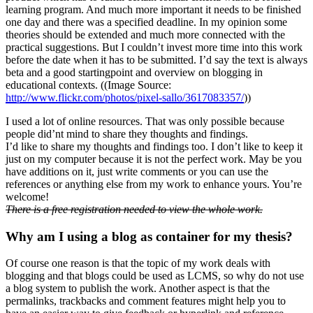
learning program. And much more important it needs to be finished
one day and there was a specified deadline. In my opinion some
theories should be extended and much more connected with the
practical suggestions. But I couldn’t invest more time into this work
before the date when it has to be submitted. I’d say the text is always
beta and a good startingpoint and overview on blogging in
educational contexts. ((Image Source:
http://www.flickr.com/photos/pixel-sallo/3617083357/
))
I used a lot of online resources. That was only possible because
people did’nt mind to share they thoughts and findings.
I’d like to share my thoughts and findings too. I don’t like to keep it
just on my computer because it is not the perfect work. May be you
have additions on it, just write comments or you can use the
references or anything else from my work to enhance yours. You’re
welcome!
There is a free registration needed to view the whole work.
Why am I using a blog as container for my thesis?
Of course one reason is that the topic of my work deals with
blogging and that blogs could be used as LCMS, so why do not use
a blog system to publish the work. Another aspect is that the
permalinks, trackbacks and comment features might help you to