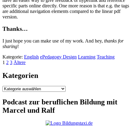
have an easier way to give feedback or hyperlink and reference
specific parts online directly. One more reason is that e.g. the tags
are additional navigation elements compared to the linear pdf
version.
Thanks…
I just hope you can make use of my work. And hey,
thanks for
sharing
!
Kategorie:
English
ePedagogy Design
Learning
Teaching
Seitennummerierung
Seite
Seite
Seite
Ältere
1
2
3
Ältere
Beiträge
der
Kategorien
Beiträge
Kategorien
Podcast zur beruflichen Bildung mit
Marcel und Ralf