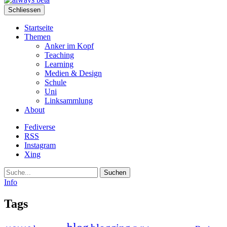
Schliessen
Startseite
Themen
Anker im Kopf
Teaching
Learning
Medien & Design
Schule
Uni
Linksammlung
About
Fediverse
RSS
Instagram
Xing
Suche
Info
Tags