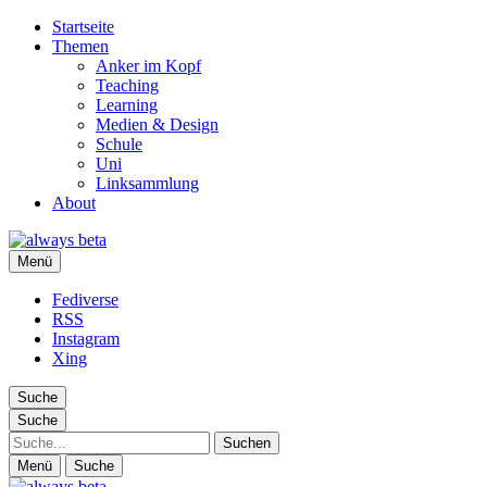
Startseite
Themen
Anker im Kopf
Teaching
Learning
Medien & Design
Schule
Uni
Linksammlung
About
always beta
Menü
Ralf Appelt
Fediverse
RSS
Instagram
Xing
Suche
Suche
Suche
Menü
Suche