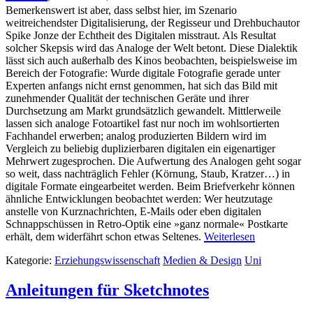
Bemerkenswert ist aber, dass selbst hier, im Szenario
weitreichendster Digitalisierung, der Regisseur und Drehbuchautor
Spike Jonze der Echtheit des Digitalen misstraut. Als Resultat
solcher Skepsis wird das Analoge der Welt betont. Diese Dialektik
lässt sich auch außerhalb des Kinos beobachten, beispielsweise im
Bereich der Fotografie: Wurde digitale Fotografie gerade unter
Experten anfangs nicht ernst genommen, hat sich das Bild mit
zunehmender Qualität der technischen Geräte und ihrer
Durchsetzung am Markt grundsätzlich gewandelt. Mittlerweile
lassen sich analoge Fotoartikel fast nur noch im wohlsortierten
Fachhandel erwerben; analog produzierten Bildern wird im
Vergleich zu beliebig duplizierbaren digitalen ein eigenartiger
Mehrwert zugesprochen. Die Aufwertung des Analogen geht sogar
so weit, dass nachträglich Fehler (Körnung, Staub, Kratzer…) in
digitale Formate eingearbeitet werden. Beim Briefverkehr können
ähnliche Entwicklungen beobachtet werden: Wer heutzutage
anstelle von Kurznachrichten, E-Mails oder eben digitalen
Schnappschüssen in Retro-Optik eine »ganz normale« Postkarte
erhält, dem widerfährt schon etwas Seltenes.
Weiterlesen
Kategorie:
Erziehungswissenschaft
Medien & Design
Uni
Anleitungen für Sketchnotes