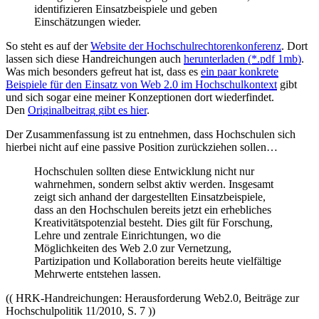
identifizieren Einsatzbeispiele und geben
Einschätzungen wieder.
So steht es auf der
Website der Hochschulrechtorenkonferenz
. Dort
lassen sich diese Handreichungen auch
herunterladen (*.pdf 1mb)
.
Was mich besonders gefreut hat ist, dass es
ein paar konkrete
Beispiele für den Einsatz von Web 2.0 im Hochschulkontext
gibt
und sich sogar eine meiner Konzeptionen dort wiederfindet.
Den
Originalbeitrag gibt es hier
.
Der Zusammenfassung ist zu entnehmen, dass Hochschulen sich
hierbei nicht auf eine passive Position zurückziehen sollen…
Hochschulen sollten diese Entwicklung nicht nur
wahrnehmen, sondern selbst aktiv werden. Insgesamt
zeigt sich anhand der dargestellten Einsatzbeispiele,
dass an den Hochschulen bereits jetzt ein erhebliches
Kreativitätspotenzial besteht. Dies gilt für Forschung,
Lehre und zentrale Einrichtungen, wo die
Möglichkeiten des Web 2.0 zur Vernetzung,
Partizipation und Kollaboration bereits heute vielfältige
Mehrwerte entstehen lassen.
(( HRK-Handreichungen: Herausforderung Web2.0, Beiträge zur
Hochschulpolitik 11/2010, S. 7 ))