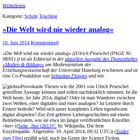
Weiterlesen
Kategorie:
Schule
Teaching
»Die Welt wird nie wieder analog«
10. Juni 2014
Kommentare
0
»Die Welt wird nie wieder analog« ((Ulrich Proeschel (PAGE Nr.
08/01) )) ist als Editorial in der
aktuellen Ausgabe des Themenheftes
»Medien & Bildung«
am Medienzentrum der
Erziehungswissenschaft der Universität Hamburg erschienen und ist
eine Co-Produktion von
Sebastian Plönges
und mir.
Provokante Thesen wie die 2001 von Ulrich Proeschel
getroffene Aussage können und sollen nachdenklich stimmen: Ist die
Welt heute, im Jahr 2014, digital? Oder ist man Wanderer zwischen
zwei Welten, einer digitalen und einer analogen? Ist Letztere durch
Erstere bedroht? Wird sich unser komplettes Leben irgendwann
digital abspielen? Zur Zeit gehören Liebesgeschichten mit einem
Betriebssystem, wie sie etwa im jüngst veröffentlichten Kinofilm
»her« ((
Seite „Her (2013)“.
In: Wikipedia, Die freie
Enzyklopädie.
Abgerufen: 10. April 2014, 09:32 UTC)) (
Trailer
zum Film
)
erzählt wird, noch ins
Genre der Science Fiction.