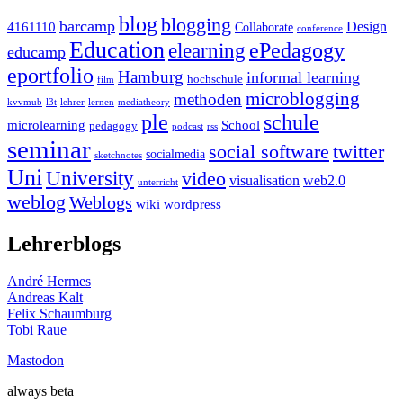
blog
blogging
barcamp
Design
4161110
Collaborate
conference
Education
ePedagogy
elearning
educamp
eportfolio
Hamburg
informal learning
hochschule
film
microblogging
methoden
kvvmub
l3t
lehrer
lernen
mediatheory
ple
schule
microlearning
School
pedagogy
podcast
rss
seminar
twitter
social software
socialmedia
sketchnotes
Uni
University
video
visualisation
web2.0
unterricht
weblog
Weblogs
wiki
wordpress
Lehrerblogs
André Hermes
Andreas Kalt
Felix Schaumburg
Tobi Raue
Mastodon
always beta