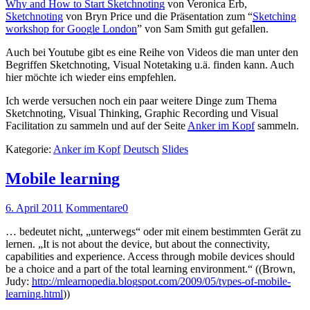
Why and How to Start Sketchnoting
von Veronica Erb,
Sketchnoting
von Bryn Price und die Präsentation zum “
Sketching
workshop for Google London
” von Sam Smith gut gefallen.
Auch bei Youtube gibt es eine Reihe von Videos die man unter den
Begriffen Sketchnoting, Visual Notetaking u.ä. finden kann. Auch
hier möchte ich wieder eins empfehlen.
Ich werde versuchen noch ein paar weitere Dinge zum Thema
Sketchnoting, Visual Thinking, Graphic Recording und Visual
Facilitation zu sammeln und auf der Seite
Anker im Kopf
sammeln.
Kategorie:
Anker im Kopf
Deutsch
Slides
Mobile learning
6. April 2011
Kommentare
0
… bedeutet nicht, „unterwegs“ oder mit einem bestimmten Gerät zu
lernen. „It is not about the device, but about the connectivity,
capabilities and experience. Access through mobile devices should
be a choice and a part of the total learning environment.“ ((Brown,
Judy:
http://mlearnopedia.blogspot.com/2009/05/types-of-mobile-
learning.html
))