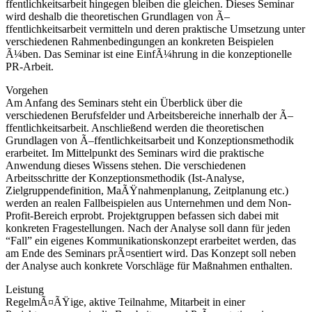
ffentlichkeitsarbeit hingegen bleiben die gleichen. Dieses Seminar
wird deshalb die theoretischen Grundlagen von Ã–
ffentlichkeitsarbeit vermitteln und deren praktische Umsetzung unter
verschiedenen Rahmenbedingungen an konkreten Beispielen
Ã¼ben. Das Seminar ist eine EinfÃ¼hrung in die konzeptionelle
PR-Arbeit.
Vorgehen
Am Anfang des Seminars steht ein Überblick über die
verschiedenen Berufsfelder und Arbeitsbereiche innerhalb der Ã–
ffentlichkeitsarbeit. Anschließend werden die theoretischen
Grundlagen von Ã–ffentlichkeitsarbeit und Konzeptionsmethodik
erarbeitet. Im Mittelpunkt des Seminars wird die praktische
Anwendung dieses Wissens stehen. Die verschiedenen
Arbeitsschritte der Konzeptionsmethodik (Ist-Analyse,
Zielgruppendefinition, MaÃŸnahmenplanung, Zeitplanung etc.)
werden an realen Fallbeispielen aus Unternehmen und dem Non-
Profit-Bereich erprobt. Projektgruppen befassen sich dabei mit
konkreten Fragestellungen. Nach der Analyse soll dann für jeden
“Fall” ein eigenes Kommunikationskonzept erarbeitet werden, das
am Ende des Seminars prÃ¤sentiert wird. Das Konzept soll neben
der Analyse auch konkrete Vorschläge für Maßnahmen enthalten.
Leistung
RegelmÃ¤ÃŸige, aktive Teilnahme, Mitarbeit in einer