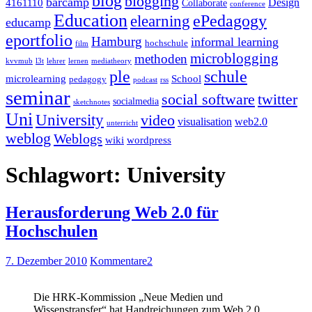
blog
blogging
barcamp
Design
4161110
Collaborate
conference
Education
ePedagogy
elearning
educamp
eportfolio
Hamburg
informal learning
hochschule
film
microblogging
methoden
kvvmub
l3t
lehrer
lernen
mediatheory
ple
schule
microlearning
School
pedagogy
podcast
rss
seminar
twitter
social software
socialmedia
sketchnotes
Uni
University
video
visualisation
web2.0
unterricht
weblog
Weblogs
wiki
wordpress
Schlagwort:
University
Herausforderung Web 2.0 für
Hochschulen
7. Dezember 2010
Kommentare
2
Die HRK-Kommission „Neue Medien und
Wissenstransfer“ hat Handreichungen zum Web 2.0