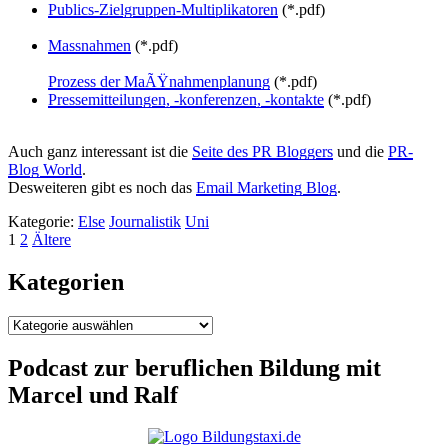
Publics-Zielgruppen-Multiplikatoren
(*.pdf)
Massnahmen
(*.pdf)
Prozess der MaÃŸnahmenplanung
(*.pdf)
Pressemitteilungen, -konferenzen, -kontakte
(*.pdf)
Auch ganz interessant ist die
Seite des PR Bloggers
und die
PR-
Blog World
.
Desweiteren gibt es noch das
Email Marketing Blog
.
Kategorie:
Else
Journalistik
Uni
Seitennummerierung
Seite
Seite
Ältere
1
2
Ältere
Beiträge
der
Kategorien
Beiträge
Kategorien
Podcast zur beruflichen Bildung mit
Marcel und Ralf