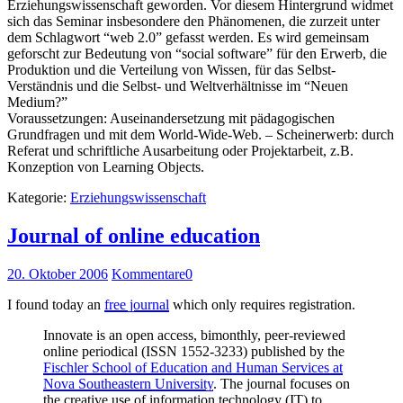
Erziehungswissenschaft geworden. Vor diesem Hintergrund widmet
sich das Seminar insbesondere den Phänomenen, die zurzeit unter
dem Schlagwort “web 2.0” gefasst werden. Es wird gemeinsam
geforscht zur Bedeutung von “social software” für den Erwerb, die
Produktion und die Verteilung von Wissen, für das Selbst-
Verständnis und die Selbst- und Weltverhältnisse im “Neuen
Medium?”
Voraussetzungen: Auseinandersetzung mit pädagogischen
Grundfragen und mit dem World-Wide-Web. – Scheinerwerb: durch
Referat und schriftliche Ausarbeitung oder Projektarbeit, z.B.
Konzeption von Learning Objects.
Kategorie:
Erziehungswissenschaft
Journal of online education
20. Oktober 2006
Kommentare
0
I found today an
free journal
which only requires registration.
Innovate is an open access, bimonthly, peer-reviewed
online periodical (ISSN 1552-3233) published by the
Fischler School of Education and Human Services at
Nova Southeastern University
. The journal focuses on
the creative use of information technology (IT) to