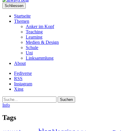
Schliessen
Startseite
Themen
Anker im Kopf
Teaching
Learning
Medien & Design
Schule
Uni
Linksammlung
About
Fediverse
RSS
Instagram
Xing
Suche
Info
Tags