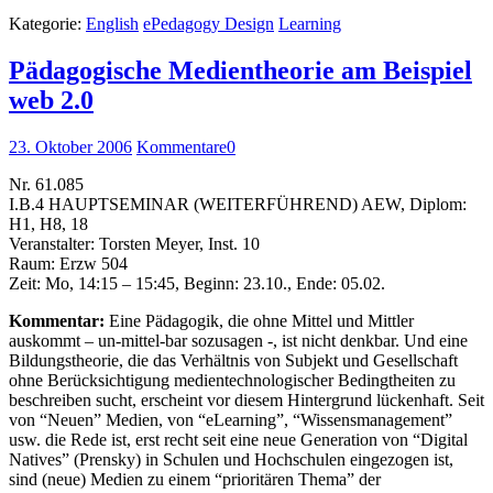
Kategorie:
English
ePedagogy Design
Learning
Pädagogische Medientheorie am Beispiel
web 2.0
23. Oktober 2006
Kommentare
0
Nr. 61.085
I.B.4 HAUPTSEMINAR (WEITERFÜHREND) AEW, Diplom:
H1, H8, 18
Veranstalter: Torsten Meyer, Inst. 10
Raum: Erzw 504
Zeit: Mo, 14:15 – 15:45, Beginn: 23.10., Ende: 05.02.
Kommentar:
Eine Pädagogik, die ohne Mittel und Mittler
auskommt – un-mittel-bar sozusagen -, ist nicht denkbar. Und eine
Bildungstheorie, die das Verhältnis von Subjekt und Gesellschaft
ohne Berücksichtigung medientechnologischer Bedingtheiten zu
beschreiben sucht, erscheint vor diesem Hintergrund lückenhaft. Seit
von “Neuen” Medien, von “eLearning”, “Wissensmanagement”
usw. die Rede ist, erst recht seit eine neue Generation von “Digital
Natives” (Prensky) in Schulen und Hochschulen eingezogen ist,
sind (neue) Medien zu einem “prioritären Thema” der