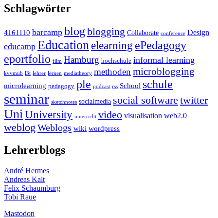
Schlagwörter
blog
blogging
barcamp
Design
4161110
Collaborate
conference
Education
ePedagogy
elearning
educamp
eportfolio
Hamburg
informal learning
hochschule
film
microblogging
methoden
kvvmub
l3t
lehrer
lernen
mediatheory
ple
schule
microlearning
School
pedagogy
podcast
rss
seminar
twitter
social software
socialmedia
sketchnotes
Uni
University
video
visualisation
web2.0
unterricht
weblog
Weblogs
wiki
wordpress
Lehrerblogs
André Hermes
Andreas Kalt
Felix Schaumburg
Tobi Raue
Mastodon