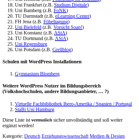
Uni Frankfurt (z.B.
Studium Digitale
)
Uni Bamberg (z.B.
FoNK
)
TU Darmstadt (z.B.
eLearning Center
)
FH Jena (z.B.
Föbeltagung
)
Uni Bielefeld
(z.B.
Vorsicht Soap!
)
Uni Konstanz (z.B.
AStA
)
TU Dortmund (z.B.
AStA
)
Uni Regensburg
Uni Potsdam (z.B.
Grellblog
)
Schulen mit WordPress Installationen
Gymnasium Blomberg
Weitere WordPress Nutzer im Bildungsbereich
(Volkshochschulen, andere Bildungsanbieter, … ?)
Virtuelle Fachbibliothek Ibero-Amerika / Spanien / Portugal
StaBi Uni Hamburg
Diese Liste ist
vermutlich
sicher unvollständig und soll weiter
ergänzt werden!
Kategorie:
Deutsch
Erziehungswissenschaft
Medien & Design