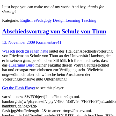
I just hope you can make use of my work. And hey,
thanks for
sharing
!
Kategorie:
English
ePedagogy Design
Learning
Teaching
Abschiedsvortrag von Schulz von Thun
13. November 2009
Kommentare
41
Was ich noch zu sagen hätte
lautet der Titel der Abschiedsvorlesung
von Friedemann Schulz von Thun an der Universität Hamburg den
er in seinem ganz persönlichen Stil hält. Ich freue mich sehr, dass
das
eLearning Büro
meiner Fakultät diesen Vortrag aufgezeichnet
hat und er sogar zum einbetten zur Verfügung steht. Vielleicht
ungewöhnlich, aber ich wünsche beim Anschauen der
Vorlesungskonserve gute Unterhaltung!
Get the Flash Player
to see this player.
var s1 = new SWFObject(‘http://lecture2go.uni-
hamburg.de/jw/player.swf’,’ply’,’480′,’350′,’9′,’#FFFFFF’);s1.addPar
hamburg.de/logo/l2g-
flash.jpg&bufferlength=2&streamer=rtmp://fms.rrz.uni-
hamburg.de:1937/vod&file=feha007/10.000_SchulzVonThun_2009-