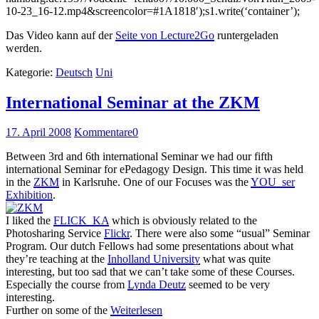
10-23_16-12.mp4&screencolor=#1A1818′);s1.write(‘container’);
Das Video kann auf der
Seite von Lecture2Go
runtergeladen
werden.
Kategorie:
Deutsch
Uni
International Seminar at the ZKM
17. April 2008
Kommentare
0
Between 3rd and 6th international Seminar we had our fifth
international Seminar for ePedagogy Design. This time it was held
in the
ZKM
in Karlsruhe. One of our Focuses was the
YOU_ser
Exhibition
.
I liked the
FLICK_KA
which is obviously related to the
Photosharing Service
Flickr
. There were also some “usual” Seminar
Program. Our dutch Fellows had some presentations about what
they’re teaching at the
Inholland University
what was quite
interesting, but too sad that we can’t take some of these Courses.
Especially the course from
Lynda Deutz
seemed to be very
interesting.
Further on some of the
Weiterlesen