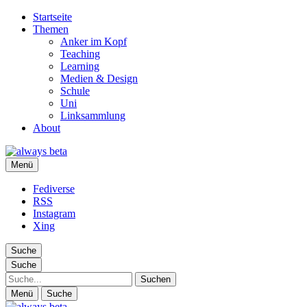
Startseite
Themen
Anker im Kopf
Teaching
Learning
Medien & Design
Schule
Uni
Linksammlung
About
always beta
Menü
Ralf Appelt
Fediverse
RSS
Instagram
Xing
Suche
Suche
Suche
Menü
Suche