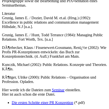
Projektgruppe sowie die Bearbeitung und PrÃ¤sentation eines
Seminarthemas.
Literatur
Grunig, James E. / Dozier, David M. et.al. (Hrsg.) (1992):
Excellence in public relations and communication management
Hillsdale, N.J [u.a.].
Grunig, James E. / Hunt, Todd Terrance (1984): Managing Public
Relations. Fort Worth, Tex. [u.a.]
DÃ¶rrbecker, Klaus / Fissenewert-Gossmann, Renï¿½e (2002): Wie
Profis PR-Konzeptionen entwickeln: das Buch zur
Konzeptionstechnik. (4. Aufl.) Frankfurt am Main.
Kunczik, Michael (2002): Public Relations. Konzepte und Theorien.
KÃ¶ln.
RÃ¶ttger, Ulrike (2000): Public Relations – Organisation und
Profession. Opladen.
Hier werde ich die Dateien zum
Seminar
einstellen.
Hier ist auch schon die erste Datei.
Die ersten Schritte einer PR Konzeption
(*.pdf)