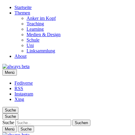
Startseite
Themen
Anker im Kopf
Teaching
Learning
Medien & Design
Schule
Uni
Linksammlung
About
always beta
Menü
Ralf Appelt
Fediverse
RSS
Instagram
Xing
Suche
Suche
Suche
Menü
Suche