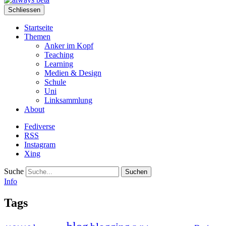
Schliessen
Startseite
Themen
Anker im Kopf
Teaching
Learning
Medien & Design
Schule
Uni
Linksammlung
About
Fediverse
RSS
Instagram
Xing
Suche
Info
Tags