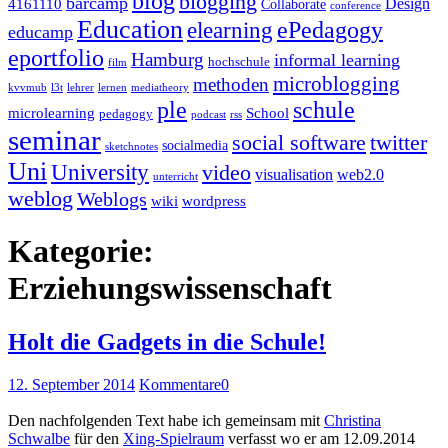
blog
blogging
barcamp
Design
4161110
Collaborate
conference
Education
ePedagogy
elearning
educamp
eportfolio
Hamburg
informal learning
hochschule
film
microblogging
methoden
kvvmub
l3t
lehrer
lernen
mediatheory
ple
schule
microlearning
School
pedagogy
podcast
rss
seminar
twitter
social software
socialmedia
sketchnotes
Uni
University
video
visualisation
web2.0
unterricht
weblog
Weblogs
wiki
wordpress
Kategorie:
Erziehungswissenschaft
Holt die Gadgets in die Schule!
12. September 2014
Kommentare
0
Den nachfolgenden Text habe ich gemeinsam mit
Christina
Schwalbe
für den
Xing-Spielraum
verfasst wo er am 12.09.2014