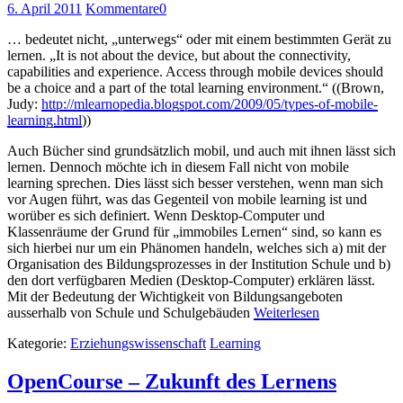
6. April 2011
Kommentare
0
… bedeutet nicht, „unterwegs“ oder mit einem bestimmten Gerät zu
lernen. „It is not about the device, but about the connectivity,
capabilities and experience. Access through mobile devices should
be a choice and a part of the total learning environment.“ ((Brown,
Judy:
http://mlearnopedia.blogspot.com/2009/05/types-of-mobile-
learning.html
))
Auch Bücher sind grundsätzlich mobil, und auch mit ihnen lässt sich
lernen. Dennoch möchte ich in diesem Fall nicht von mobile
learning sprechen. Dies lässt sich besser verstehen, wenn man sich
vor Augen führt, was das Gegenteil von mobile learning ist und
worüber es sich definiert. Wenn Desktop-Computer und
Klassenräume der Grund für „immobiles Lernen“ sind, so kann es
sich hierbei nur um ein Phänomen handeln, welches sich a) mit der
Organisation des Bildungsprozesses in der Institution Schule und b)
den dort verfügbaren Medien (Desktop-Computer) erklären lässt.
Mit der Bedeutung der Wichtigkeit von Bildungsangeboten
ausserhalb von Schule und Schulgebäuden
Weiterlesen
Kategorie:
Erziehungswissenschaft
Learning
OpenCourse – Zukunft des Lernens