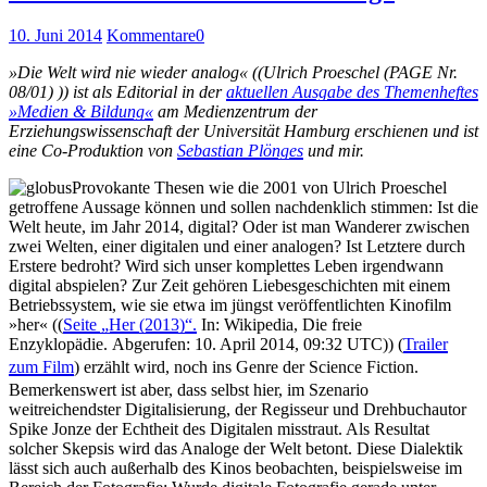
10. Juni 2014
Kommentare
0
»Die Welt wird nie wieder analog« ((Ulrich Proeschel (PAGE Nr.
08/01) )) ist als Editorial in der
aktuellen Ausgabe des Themenheftes
»Medien & Bildung«
am Medienzentrum der
Erziehungswissenschaft der Universität Hamburg erschienen und ist
eine Co-Produktion von
Sebastian Plönges
und mir.
Provokante Thesen wie die 2001 von Ulrich Proeschel
getroffene Aussage können und sollen nachdenklich stimmen: Ist die
Welt heute, im Jahr 2014, digital? Oder ist man Wanderer zwischen
zwei Welten, einer digitalen und einer analogen? Ist Letztere durch
Erstere bedroht? Wird sich unser komplettes Leben irgendwann
digital abspielen? Zur Zeit gehören Liebesgeschichten mit einem
Betriebssystem, wie sie etwa im jüngst veröffentlichten Kinofilm
»her« ((
Seite „Her (2013)“.
In: Wikipedia, Die freie
Enzyklopädie.
Abgerufen: 10. April 2014, 09:32 UTC)) (
Trailer
zum Film
)
erzählt wird, noch ins
Genre der Science Fiction.
Bemerkenswert ist aber, dass selbst hier, im Szenario
weitreichendster Digitalisierung, der Regisseur und Drehbuchautor
Spike Jonze der Echtheit des Digitalen misstraut. Als Resultat
solcher Skepsis wird das Analoge der Welt betont. Diese Dialektik
lässt sich auch außerhalb des Kinos beobachten, beispielsweise im