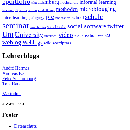
eportfolio
Hamburg
informal learning
hochschule
film
microblogging
methoden
kvvmub
l3t
lehrer
lernen
mediatheory
ple
schule
microlearning
School
pedagogy
podcast
rss
seminar
twitter
social software
socialmedia
sketchnotes
Uni
University
video
visualisation
web2.0
unterricht
weblog
Weblogs
wiki
wordpress
Lehrerblogs
André Hermes
Andreas Kalt
Felix Schaumburg
Tobi Raue
Mastodon
always beta
Footer
Datenschutz