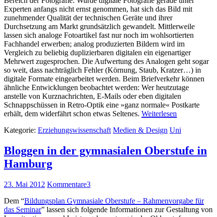
Bereich der Fotografie: Wurde digitale Fotografie gerade unter
Experten anfangs nicht ernst genommen, hat sich das Bild mit
zunehmender Qualität der technischen Geräte und ihrer
Durchsetzung am Markt grundsätzlich gewandelt. Mittlerweile
lassen sich analoge Fotoartikel fast nur noch im wohlsortierten
Fachhandel erwerben; analog produzierten Bildern wird im
Vergleich zu beliebig duplizierbaren digitalen ein eigenartiger
Mehrwert zugesprochen. Die Aufwertung des Analogen geht sogar
so weit, dass nachträglich Fehler (Körnung, Staub, Kratzer…) in
digitale Formate eingearbeitet werden. Beim Briefverkehr können
ähnliche Entwicklungen beobachtet werden: Wer heutzutage
anstelle von Kurznachrichten, E-Mails oder eben digitalen
Schnappschüssen in Retro-Optik eine »ganz normale« Postkarte
erhält, dem widerfährt schon etwas Seltenes.
Weiterlesen
Kategorie:
Erziehungswissenschaft
Medien & Design
Uni
Bloggen in der gymnasialen Oberstufe in
Hamburg
23. Mai 2012
Kommentare
3
Dem “
Bildungsplan Gymnasiale Oberstufe – Rahmenvorgabe für
das Seminar
” lassen sich folgende Informationen zur Gestaltung von