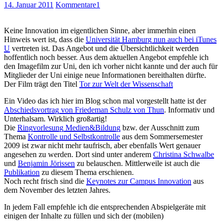
14. Januar 2011
Kommentare
1
Keine Innovation im eigentlichen Sinne, aber immerhin einen
Hinweis wert ist, dass die
Universität Hamburg nun auch bei iTunes
U
vertreten ist. Das Angebot und die Übersichtlichkeit werden
hoffentlich noch besser. Aus dem aktuellen Angebot empfehle ich
den Imagefilm zur Uni, den ich vorher nicht kannte und der auch für
Mitglieder der Uni einige neue Informationen bereithalten dürfte.
Der Film trägt den Titel
Tor zur Welt der Wissenschaft
Ein Video das ich hier im Blog schon mal vorgestellt hatte ist der
Abschiedsvortrag von Friedeman Schulz von Thun
. Informativ und
Unterhalsam. Wirklich großartig!
Die
Ringvorlesung Medien&Bildung
bzw. der Ausschnitt zum
Thema
Kontrolle und Selbstkontrolle
aus dem Sommersemester
2009 ist zwar nicht mehr taufrisch, aber ebenfalls Wert genauer
angesehen zu werden. Dort sind unter anderem
Christina Schwalbe
und
Benjamin Jörissen
zu belauschen. Mittlerweile ist auch die
Publikation
zu diesem Thema erschienen.
Noch recht frisch sind die
Keynotes zur Campus Innovation
aus
dem November des letzten Jahres.
In jedem Fall empfehle ich die entsprechenden Abspielgeräte mit
einigen der Inhalte zu füllen und sich der (mobilen)