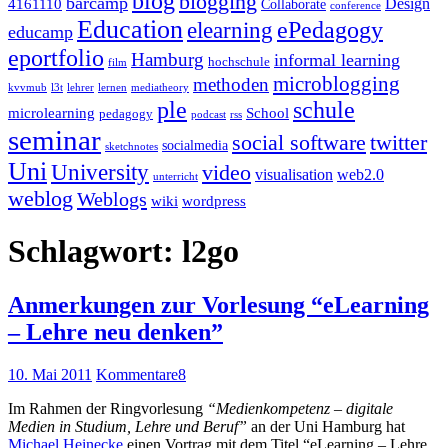
blog
blogging
barcamp
Design
4161110
Collaborate
conference
Education
ePedagogy
elearning
educamp
eportfolio
Hamburg
informal learning
hochschule
film
microblogging
methoden
kvvmub
l3t
lehrer
lernen
mediatheory
ple
schule
microlearning
School
pedagogy
podcast
rss
seminar
twitter
social software
socialmedia
sketchnotes
Uni
University
video
visualisation
web2.0
unterricht
weblog
Weblogs
wiki
wordpress
Schlagwort:
l2go
Anmerkungen zur Vorlesung “eLearning
– Lehre neu denken”
10. Mai 2011
Kommentare
8
Im Rahmen der Ringvorlesung
“Medienkompetenz – digitale
Medien in Studium, Lehre und Beruf”
an der Uni Hamburg hat
Michael Heinecke
einen Vortrag mit dem Titel “eLearning – Lehre