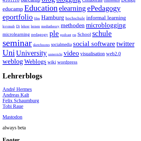
Collaborate
conference
Education
ePedagogy
elearning
educamp
eportfolio
Hamburg
informal learning
hochschule
film
microblogging
methoden
kvvmub
l3t
lehrer
lernen
mediatheory
ple
schule
microlearning
School
pedagogy
podcast
rss
seminar
twitter
social software
socialmedia
sketchnotes
Uni
University
video
visualisation
web2.0
unterricht
weblog
Weblogs
wiki
wordpress
Lehrerblogs
André Hermes
Andreas Kalt
Felix Schaumburg
Tobi Raue
Mastodon
always beta
Footer