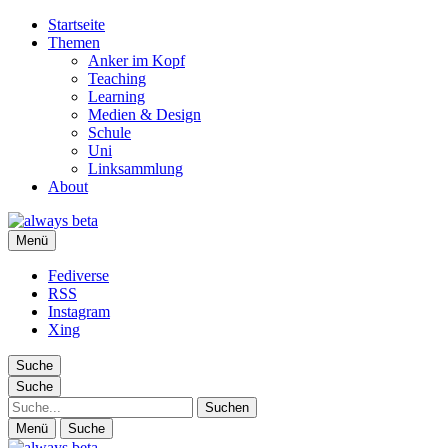
Startseite
Themen
Anker im Kopf
Teaching
Learning
Medien & Design
Schule
Uni
Linksammlung
About
always beta
Menü
Ralf Appelt
Fediverse
RSS
Instagram
Xing
Suche
Suche
Suche
Menü
Suche