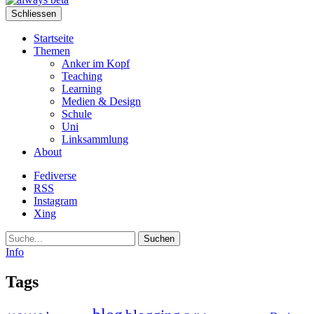
Schliessen
Startseite
Themen
Anker im Kopf
Teaching
Learning
Medien & Design
Schule
Uni
Linksammlung
About
Fediverse
RSS
Instagram
Xing
Suche
Info
Tags