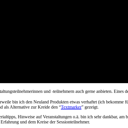
altungsteilnehmerinnen und -teilnehmern auch gerne anbieten. Eines d
rweile bin ich den Neuland Produkten etwas verhaftet (ich bekomme für
d als Alternative zur Kreide den “
Textmarker
” gezeigt.
ialtipps, Hinweise auf Veranstaltungen o.ä. bin ich sehr dankbar, am b
 Erfahrung und dem Kreise der Sessionteilnehmer.