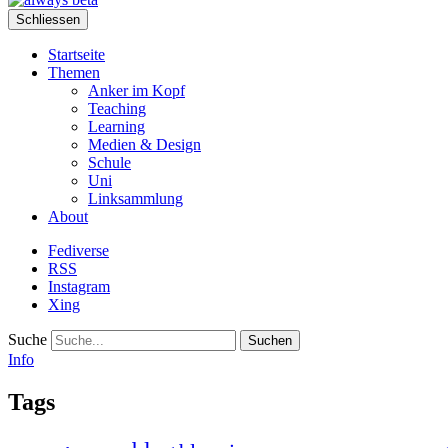
Schliessen
Startseite
Themen
Anker im Kopf
Teaching
Learning
Medien & Design
Schule
Uni
Linksammlung
About
Fediverse
RSS
Instagram
Xing
Suche
Info
Tags