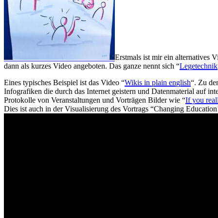
Erstmals ist mir ein alternatives 
dann als kurzes Video angeboten. Das ganze nennt sich “
Legetechnik
Eines typisches Beispiel ist das Video “
Wikis in plain english
“. Zu de
Infografiken die durch das Internet geistern und Datenmaterial auf in
Protokolle von Veranstaltungen und Vorträgen Bilder wie “
If you rea
Dies ist auch in der Visualisierung des Vortrags “Changing Educati