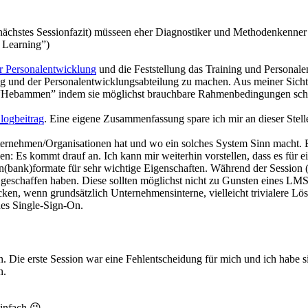
 nächstes Sessionfazit) müsseen eher Diagnostiker und
Methodenkenner al
o Learning”)
r Personalentwicklung
und die Feststellung das Training und Personal
ng und der Personalentwicklungsabteilung zu machen. Aus meiner Sicht s
er “Hebammen” indem sie möglichst brauchbare Rahmenbedingungen sch
logbeitrag
. Eine eigene Zusammenfassung spare ich mir an dieser Stell
ternehmen/Organisationen hat und wo ein solches System Sinn macht. B
en: Es kommt drauf an. Ich kann mir weiterhin vorstellen, dass es für 
aten(bank)formate für sehr wichtige Eigenschaften. Während der Session
 geschaffen haben. Diese sollten möglichst nicht zu Gunsten eines LMS 
en, wenn grundsätzlich Unternehmensinterne, vielleicht trivialere Lös
 des Single-Sign-On.
 Die erste Session war eine Fehlentscheidung für mich und ich habe sie
n.
einfach 😉