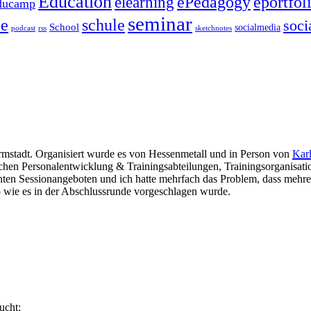
Education
ePedagogy
eportfol
elearning
ducamp
seminar
le
schule
soci
School
socialmedia
podcast
rss
sketchnotes
mstadt. Organisiert wurde es von Hessenmetall und in Person von
Kar
ichen Personalentwicklung & Trainingsabteilungen, Trainingsorganisat
anten Sessionangeboten und ich hatte mehrfach das Problem, dass mehre
 wie es in der Abschlussrunde vorgeschlagen wurde.
ucht: