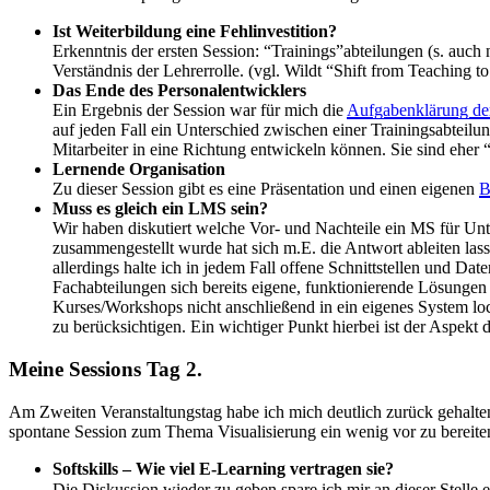
Ist Weiterbildung eine Fehlinvestition?
Erkenntnis der ersten Session: “Trainings”abteilungen (s. auch
Verständnis der Lehrerrolle. (vgl. Wildt “Shift from Teaching t
Das Ende des Personalentwicklers
Ein Ergebnis der Session war für mich die
Aufgabenklärung de
auf jeden Fall ein Unterschied zwischen einer Trainingsabteilu
Mitarbeiter in eine Richtung entwickeln können. Sie sind eh
Lernende Organisation
Zu dieser Session gibt es eine Präsentation und einen eigenen
B
Muss es gleich ein LMS sein?
Wir haben diskutiert welche Vor- und Nachteile ein MS für Un
zusammengestellt wurde hat sich m.E. die Antwort ableiten lass
allerdings halte ich in jedem Fall offene Schnittstellen und D
Fachabteilungen sich bereits eigene, funktionierende Lösungen
Kurses/Workshops nicht anschließend in ein eigenes System lock
zu berücksichtigen. Ein wichtiger Punkt hierbei ist der Aspekt
Meine Sessions Tag 2.
Am Zweiten Veranstaltungstag habe ich mich deutlich zurück gehalten.
spontane Session zum Thema Visualisierung ein wenig vor zu bereite
Softskills – Wie viel E-Learning vertragen sie?
Die Diskussion wieder zu geben spare ich mir an dieser Stelle 