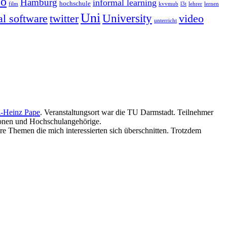
io
Hamburg
informal learning
hochschule
film
kvvmub
l3t
lehrer
lernen
Uni
twitter
University
al software
video
unterricht
l-Heinz Pape
. Veranstaltungsort war die TU Darmstadt. Teilnehmer
ionen und Hochschulangehörige.
re Themen die mich interessierten sich überschnitten. Trotzdem