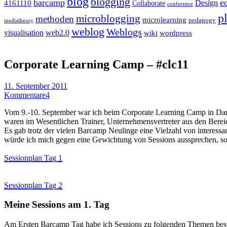
blog
blogging
barcamp
e
Design
4161110
Collaborate
conference
p
microblogging
methoden
microlearning
pedagogy
mediatheory
weblog
Weblogs
visualisation
web2.0
wiki
wordpress
Corporate Learning Camp – #clc11
11. September 2011
Kommentare
4
Vom 9.-10. September war ich beim Corporate Learning Camp in Dar
waren im Wesentlichen Trainer, Unternehmensvertreter aus den Bere
Es gab trotz der vielen Barcamp Neulinge eine Vielzahl von interess
würde ich mich gegen eine Gewichtung von Sessions aussprechen, so
Sessionplan Tag 1
Sessionplan Tag 2
Meine Sessions am 1. Tag
Am Ersten Barcamp Tag habe ich Sessions zu folgenden Themen bes