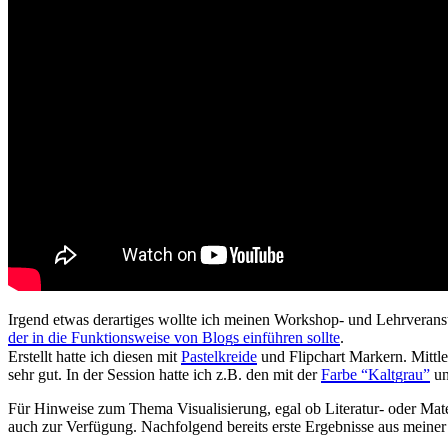
Irgend etwas derartiges wollte ich meinen Workshop- und Lehrveranst
der in die Funktionsweise von Blogs einführen sollte
.
Erstellt hatte ich diesen mit
Pastelkreide
und Flipchart Markern. Mittle
sehr gut. In der Session hatte ich z.B. den mit der
Farbe “Kaltgrau”
un
Für Hinweise zum Thema Visualisierung, egal ob Literatur- oder Mater
auch zur Verfügung. Nachfolgend bereits erste Ergebnisse aus meiner