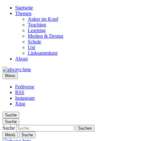
Startseite
Themen
Anker im Kopf
Teaching
Learning
Medien & Design
Schule
Uni
Linksammlung
About
always beta
Menü
Ralf Appelt
Fediverse
RSS
Instagram
Xing
Suche
Suche
Suche
Menü
Suche