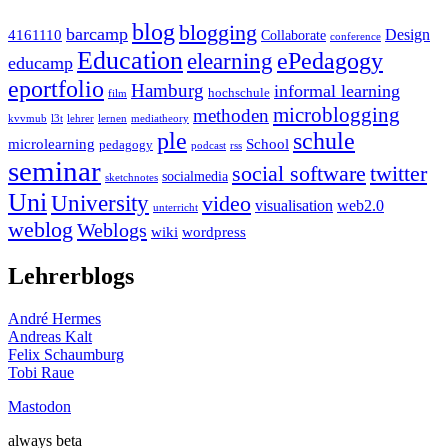
blog
blogging
barcamp
Design
4161110
Collaborate
conference
Education
ePedagogy
elearning
educamp
eportfolio
Hamburg
informal learning
hochschule
film
microblogging
methoden
kvvmub
l3t
lehrer
lernen
mediatheory
ple
schule
microlearning
School
pedagogy
podcast
rss
seminar
twitter
social software
socialmedia
sketchnotes
Uni
University
video
visualisation
web2.0
unterricht
weblog
Weblogs
wiki
wordpress
Lehrerblogs
André Hermes
Andreas Kalt
Felix Schaumburg
Tobi Raue
Mastodon
always beta