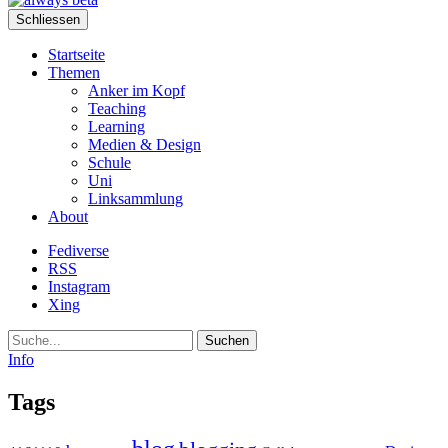
Schliessen
Startseite
Themen
Anker im Kopf
Teaching
Learning
Medien & Design
Schule
Uni
Linksammlung
About
Fediverse
RSS
Instagram
Xing
Suche
Info
Tags