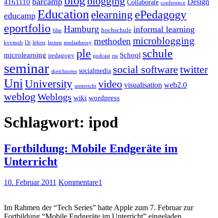
blog
blogging
barcamp
Design
4161110
Collaborate
conference
Education
ePedagogy
elearning
educamp
eportfolio
Hamburg
informal learning
hochschule
film
microblogging
methoden
kvvmub
l3t
lehrer
lernen
mediatheory
ple
schule
microlearning
School
pedagogy
podcast
rss
seminar
twitter
social software
socialmedia
sketchnotes
Uni
University
video
visualisation
web2.0
unterricht
weblog
Weblogs
wiki
wordpress
Schlagwort:
ipod
Fortbildung: Mobile Endgeräte im
Unterricht
10. Februar 2011
Kommentare
1
Im Rahmen der “Tech Series” hatte Apple zum 7. Februar zur
Fortbildung “Mobile Endgeräte im Unterricht” eingeladen.