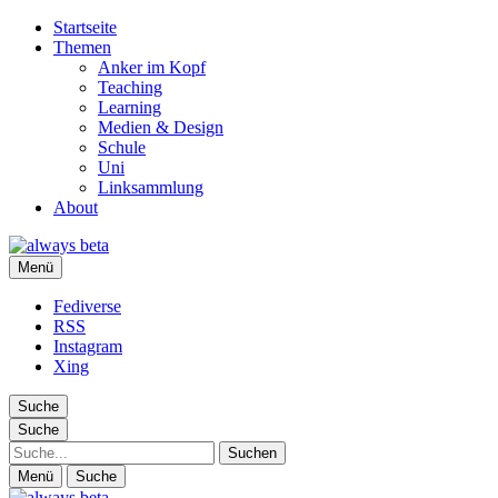
Startseite
Themen
Anker im Kopf
Teaching
Learning
Medien & Design
Schule
Uni
Linksammlung
About
always beta
Menü
Ralf Appelt
Fediverse
RSS
Instagram
Xing
Suche
Suche
Suche
Menü
Suche