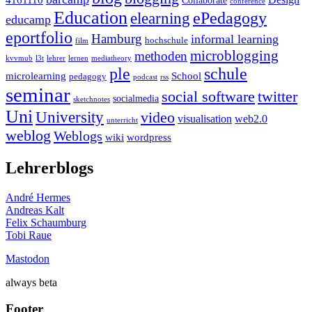
conference
Education
ePedagogy
elearning
educamp
eportfolio
Hamburg
informal learning
hochschule
film
microblogging
methoden
kvvmub
l3t
lehrer
lernen
mediatheory
ple
schule
microlearning
School
pedagogy
podcast
rss
seminar
twitter
social software
socialmedia
sketchnotes
Uni
University
video
visualisation
web2.0
unterricht
weblog
Weblogs
wiki
wordpress
Lehrerblogs
André Hermes
Andreas Kalt
Felix Schaumburg
Tobi Raue
Mastodon
always beta
Footer