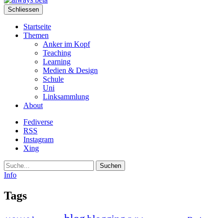
Schliessen
Startseite
Themen
Anker im Kopf
Teaching
Learning
Medien & Design
Schule
Uni
Linksammlung
About
Fediverse
RSS
Instagram
Xing
Suche
Info
Tags