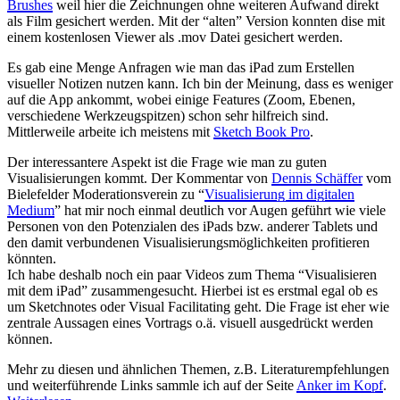
Brushes
weil hier die Zeichnungen ohne weiteren Aufwand direkt
als Film gesichert werden. Mit der “alten” Version konnten dise mit
einem kostenlosen Viewer als .mov Datei gesichert werden.
Es gab eine Menge Anfragen wie man das iPad zum Erstellen
visueller Notizen nutzen kann. Ich bin der Meinung, dass es weniger
auf die App ankommt, wobei einige Features (Zoom, Ebenen,
verschiedene Werkzeugspitzen) schon sehr hilfreich sind.
Mittlerweile arbeite ich meistens mit
Sketch Book Pro
.
Der interessantere Aspekt ist die Frage wie man zu guten
Visualisierungen kommt. Der Kommentar von
Dennis Schäffer
vom
Bielefelder Moderationsverein zu “
Visualisierung im digitalen
Medium
” hat mir noch einmal deutlich vor Augen geführt wie viele
Personen von den Potenzialen des iPads bzw. anderer Tablets und
den damit verbundenen Visualisierungsmöglichkeiten profitieren
könnten.
Ich habe deshalb noch ein paar Videos zum Thema “Visualisieren
mit dem iPad” zusammengesucht. Hierbei ist es erstmal egal ob es
um Sketchnotes oder Visual Facilitating geht. Die Frage ist eher wie
zentrale Aussagen eines Vortrags o.ä. visuell ausgedrückt werden
können.
Mehr zu diesen und ähnlichen Themen, z.B. Literaturempfehlungen
und weiterführende Links sammle ich auf der Seite
Anker im Kopf
.