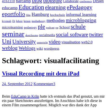
blog
blogging
barcamp
Design
4161110
Collaborate
conference
Education
ePedagogy
elearning
educamp
eportfolio
Hamburg
informal learning
hochschule
film
microblogging
methoden
kvvmub
l3t
lehrer
lernen
mediatheory
ple
schule
microlearning
School
pedagogy
podcast
rss
seminar
twitter
social software
socialmedia
sketchnotes
Uni
University
video
visualisation
web2.0
unterricht
weblog
Weblogs
wiki
wordpress
Schlagwort:
visualfacilitating
Visual Recording mit dem iPad
24. September 2012
Kommentare
3
Beim
EduCamp in Köln
hatte ich erstmals das iPad genutzt, um mir
ein paar Sketchnotes anzufertigen. Im Anschluss habe ich diese in
einem Film zusammengefasst. Möglich war dies dank der App