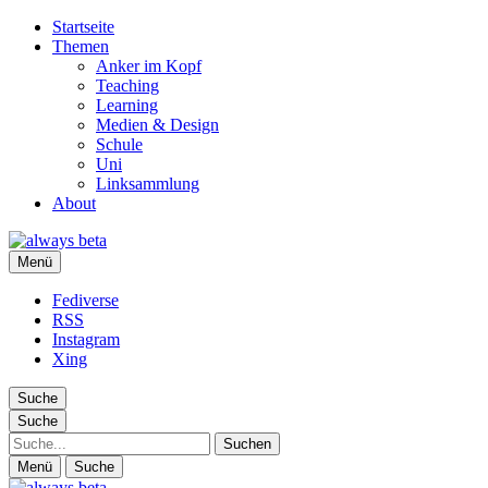
Startseite
Themen
Anker im Kopf
Teaching
Learning
Medien & Design
Schule
Uni
Linksammlung
About
always beta
Menü
Ralf Appelt
Fediverse
RSS
Instagram
Xing
Suche
Suche
Suche
Menü
Suche