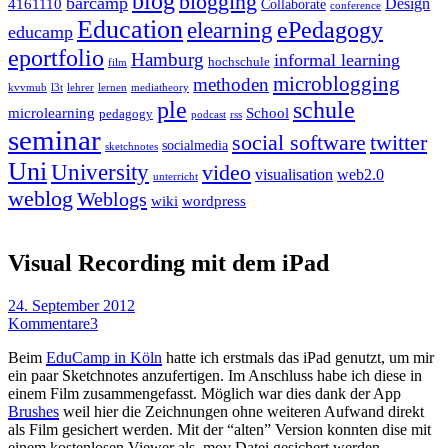
blog
blogging
barcamp
Design
4161110
Collaborate
conference
Education
ePedagogy
elearning
educamp
eportfolio
Hamburg
informal learning
hochschule
film
microblogging
methoden
kvvmub
l3t
lehrer
lernen
mediatheory
ple
schule
microlearning
School
pedagogy
podcast
rss
seminar
twitter
social software
socialmedia
sketchnotes
Uni
University
video
visualisation
web2.0
unterricht
weblog
Weblogs
wiki
wordpress
Visual Recording mit dem iPad
24. September 2012
Kommentare
3
Beim
EduCamp in Köln
hatte ich erstmals das iPad genutzt, um mir
ein paar Sketchnotes anzufertigen. Im Anschluss habe ich diese in
einem Film zusammengefasst. Möglich war dies dank der App
Brushes
weil hier die Zeichnungen ohne weiteren Aufwand direkt
als Film gesichert werden. Mit der “alten” Version konnten dise mit
einem kostenlosen Viewer als .mov Datei gesichert werden.