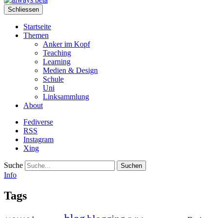
Schliessen
Startseite
Themen
Anker im Kopf
Teaching
Learning
Medien & Design
Schule
Uni
Linksammlung
About
Fediverse
RSS
Instagram
Xing
Suche
Info
Tags