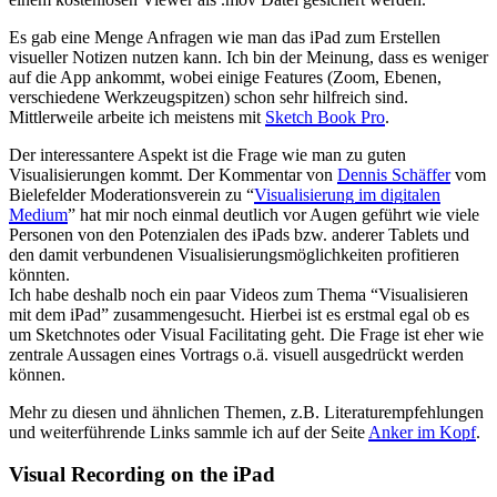
Es gab eine Menge Anfragen wie man das iPad zum Erstellen
visueller Notizen nutzen kann. Ich bin der Meinung, dass es weniger
auf die App ankommt, wobei einige Features (Zoom, Ebenen,
verschiedene Werkzeugspitzen) schon sehr hilfreich sind.
Mittlerweile arbeite ich meistens mit
Sketch Book Pro
.
Der interessantere Aspekt ist die Frage wie man zu guten
Visualisierungen kommt. Der Kommentar von
Dennis Schäffer
vom
Bielefelder Moderationsverein zu “
Visualisierung im digitalen
Medium
” hat mir noch einmal deutlich vor Augen geführt wie viele
Personen von den Potenzialen des iPads bzw. anderer Tablets und
den damit verbundenen Visualisierungsmöglichkeiten profitieren
könnten.
Ich habe deshalb noch ein paar Videos zum Thema “Visualisieren
mit dem iPad” zusammengesucht. Hierbei ist es erstmal egal ob es
um Sketchnotes oder Visual Facilitating geht. Die Frage ist eher wie
zentrale Aussagen eines Vortrags o.ä. visuell ausgedrückt werden
können.
Mehr zu diesen und ähnlichen Themen, z.B. Literaturempfehlungen
und weiterführende Links sammle ich auf der Seite
Anker im Kopf
.
Visual Recording on the iPad