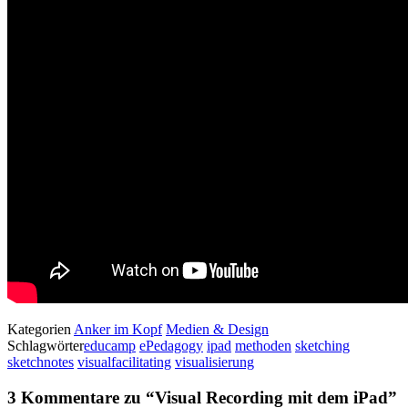
Kategorien
Anker im Kopf
Medien & Design
Schlagwörter
educamp
ePedagogy
ipad
methoden
sketching
sketchnotes
visualfacilitating
visualisierung
3 Kommentare zu “
Visual Recording mit dem iPad
”