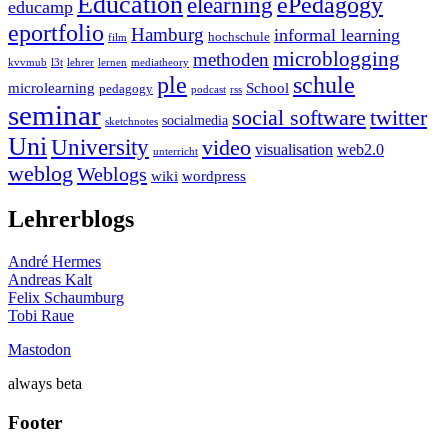
Education
ePedagogy
elearning
educamp
eportfolio
Hamburg
informal learning
hochschule
film
microblogging
methoden
kvvmub
l3t
lehrer
lernen
mediatheory
ple
schule
microlearning
School
pedagogy
podcast
rss
seminar
twitter
social software
socialmedia
sketchnotes
Uni
University
video
visualisation
web2.0
unterricht
weblog
Weblogs
wiki
wordpress
Lehrerblogs
André Hermes
Andreas Kalt
Felix Schaumburg
Tobi Raue
Mastodon
always beta
Footer