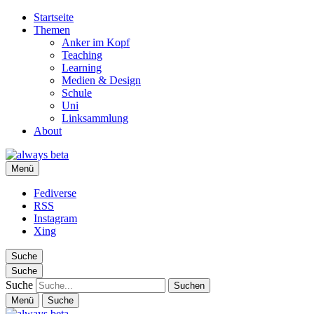
Startseite
Themen
Anker im Kopf
Teaching
Learning
Medien & Design
Schule
Uni
Linksammlung
About
always beta
Menü
Ralf Appelt
Fediverse
RSS
Instagram
Xing
Suche
Suche
Suche
Menü
Suche